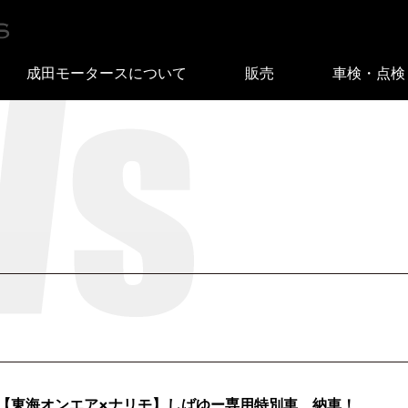
成田モータースについて
販売
車検・点検
【東海オンエア×ナリモ】しばゆー専用特別車、納車！