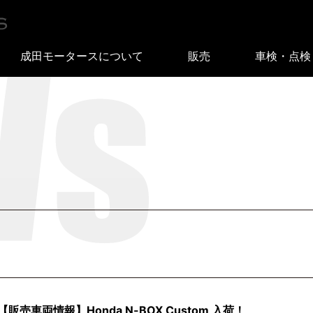
成田モータースについて
販売
車検・点検
【販売車両情報】Honda N-BOX Custom 入荷！